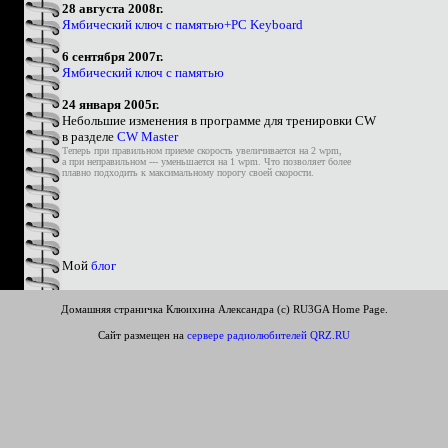
28 августа 2008г.
Ямбический ключ с памятью+PC Keyboard
6 сентября 2007г.
Ямбический ключ с памятью
24 января 2005г.
Небольшие изменения в программе для тренировки CW
в разделе
CW Master
Теперь при правильном приеме скорость увеличивается на 2 wpm,
а при неправильном --- уменьшается на 1 wpm. Что позволяет более
плавно подходить к максимальному порогу своей скорости.
Мой
блог
Домашняя страничка Клюихина Александра (c) RU3GA Home Page.
Сайт размещен на
сервере радиолюбителей QRZ.RU