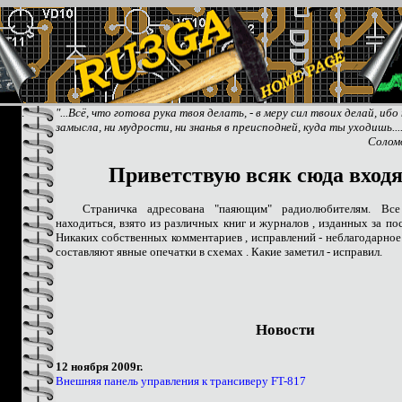
.
"...Всё, что готова рука твоя делать, - в меру сил твоих делай, ибо 
замысла, ни мудрости, ни знанья в преисподней, куда ты уходишь...
Соломо
Приветствую всяк сюда входя
Страничка адресована "паяющим" радиолюбителям. Все
находиться, взято из различных книг и журналов , изданных за пос
Никаких собственных комментариев , исправлений - неблагодарное
составляют явные опечатки в схемах . Какие заметил - исправил.
Новости
12 ноября 2009г.
Внешняя панель управления к трансиверу FT-817