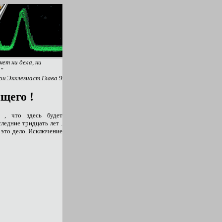
нет ни дела, ни
."
н.Экклезиаст.Глава 9
щего !
 , что здесь будет
ледние тридцать лет .
 это дело. Исключение